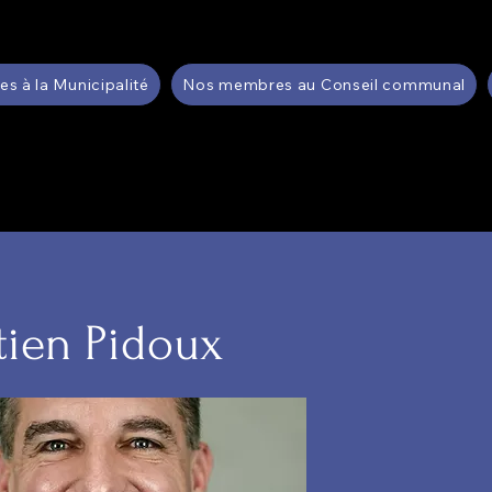
 à la Municipalité
Nos membres au Conseil communal
tien Pidoux