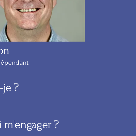
on
ndépendant
-je ?
i m'engager ?