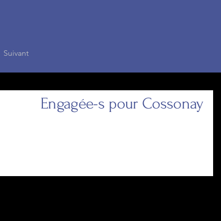
Suivant
Engagée-s pour Cossonay