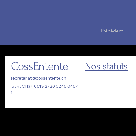
Précédent
CossEntente
Nos statuts
secretariat@cossentente.ch
Iban : CH34 0618 2720 0246 0467
1