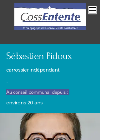
Espace membres
Sébastien Pidoux
carrossier indépendant
-
Au conseil communal depuis :
environs 20 ans