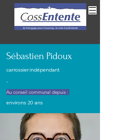
Espace membres
Sébastien Pidoux
carrossier indépendant
-
Au conseil communal depuis :
environs 20 ans